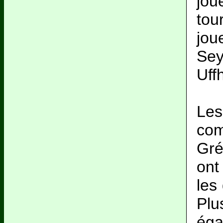
jou
tou
jou
Sey
Uff
Les
co
Gré
ont
les
Plu
ég