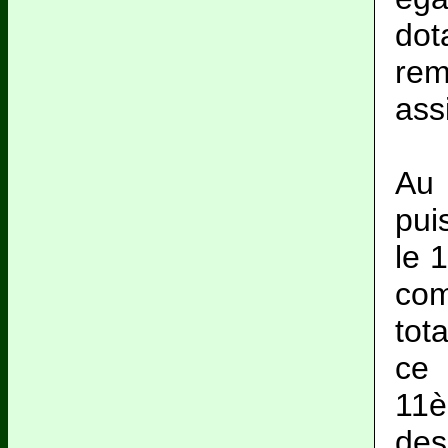
dot
rem
ass
Au 
pui
le 
com
tot
ce 
11è
des