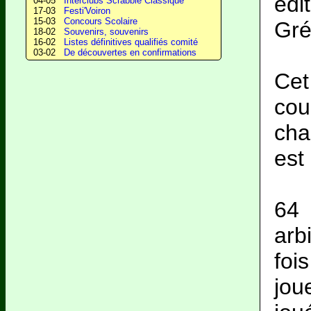
éd
04-05
Interclubs Scrabble Classique
17-03
Festi'Voiron
15-03
Concours Scolaire
Gré
18-02
Souvenirs, souvenirs
16-02
Listes définitives qualifiés comité
03-02
De découvertes en confirmations
Cet
cou
cha
est
64 
arbi
foi
jou