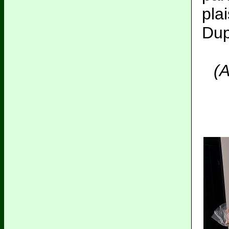
pl
Dup
(A