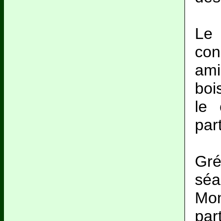
Le
co
ami
boi
le 
part
Gré
séa
Mon
part